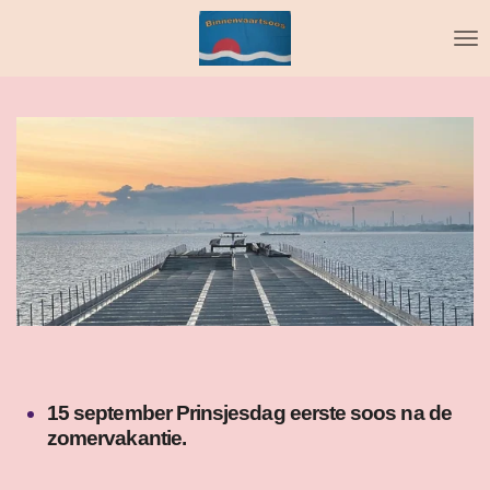
Ga
direct
naar
de
hoofdinhoud
15 september Prinsjesdag eerste soos na de
zomervakantie.