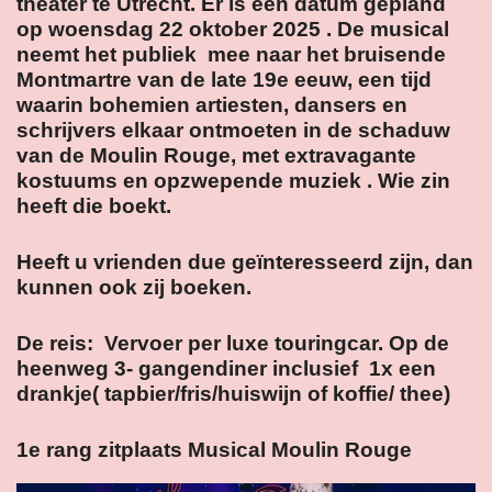
theater te Utrecht. Er is een datum gepland
op woensdag 22 oktober 2025 . De musical
neemt het publiek mee naar het bruisende
Montmartre van de late 19e eeuw, een tijd
waarin bohemien artiesten, dansers en
schrijvers elkaar ontmoeten in de schaduw
van de Moulin Rouge, met extravagante
kostuums en opzwepende muziek . Wie zin
heeft die boekt.
Heeft u vrienden due geïnteresseerd zijn, dan
kunnen ook zij boeken.
De reis: Vervoer per luxe touringcar. Op de
heenweg 3- gangendiner inclusief 1x een
drankje( tapbier/fris/huiswijn of koffie/ thee)
1e rang zitplaats Musical Moulin Rouge